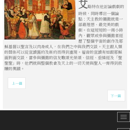
艾
略特在他討論戲劇的
時候，同時導出一個論
點：天主教的彌撒就是一
部最理想、最完美的戲
劇。在這短短的一兩小時
內，觀眾或參與彌撒者經
歷了整個宇宙的創作及耶
穌基督以聖言及以肉身成人，在我們之中與我們交談。天主跟人類
的關係可以從宣讀舊約及新約而得到重現。福音的宣讀有如跟耶穌
面對面交談，當參與彌撒的信友歌頌光榮頌、信經、垂憐經及「聖
聖聖」時，他們就與整個教會及天上的一切天使與聖人一齊得到救
贖的奧蹟。
上一篇
下一篇