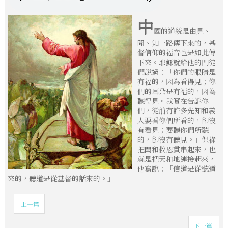
中
國的道統是由見、
聞、知一路傳下來的，基
督信仰的福音也是如此傳
下來。耶穌就給他的門徒
們說過：「你們的眼睛是
有福的，因為看得見；你
們的耳朵是有福的，因為
聽得見。我實在告訴你
們，從前有許多先知和義
人要看你們所看的，卻沒
有看見；要聽你們所聽
的，卻沒有聽見。」保祿
把聞和救恩貫串起來，也
就是把天和地連接起來，
他寫說：「信道是從聽道
來的，聽道是從基督的話來的。」
上一篇
下一篇