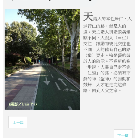
天
給人的本性是仁，人
走行仁的路，就是人的
道。天主造人與造飛禽走
獸不同，人跟人（＝仁）
交往，跟動物彼此交往也
不同，人的確有自己的路
（道）要走。這是舊約關
於人的啟示。不過新約進
一步說，人靠自己走不完
「仁道」的路，必須有耶
穌的神（聖神）的推動和
鼓舞，人才能走完這條
路，回到天父之家。
上一篇
下一篇