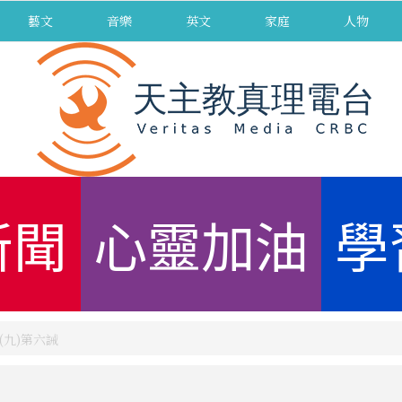
藝文
音樂
英文
家庭
人物
新聞
心靈加油
學
(九)第六誡