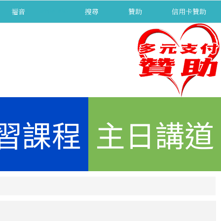
福音
separator
搜尋
贊助
信用卡贊助
習課程
主日講道