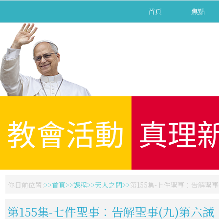
首頁
焦點
教會活動
真理
你目前位置:
首頁
課程
天人之間
第155集-七件聖事：告解聖事
第155集-七件聖事：告解聖事(九)第六誡