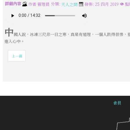
詳細內容
分類:
作者
管理員
發佈: 25 四月 2019
點
天人之間
中
國人說，冰凍三尺非一日之寒，真是有道理，一個人跌得很慘，
進入心中。
上一篇
會員