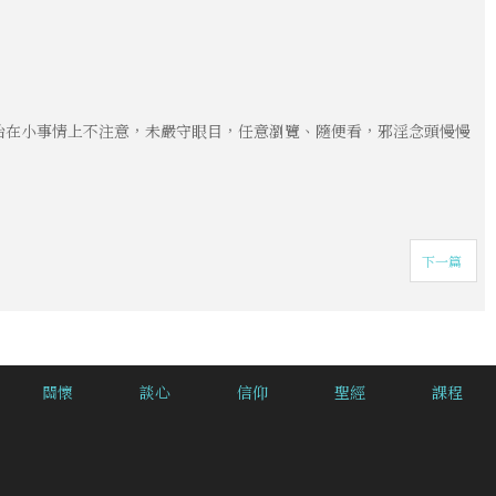
始在小事情上不注意，未嚴守眼目，任意瀏覽、隨便看，邪淫念頭慢慢
下一篇
關懷
談心
信仰
聖經
課程