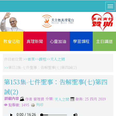
教會活動
真理新聞
心靈加油
學習課程
主日講道
你目前位置:
首頁
課程
天人之間
第153集-七件聖事：告解聖事(七)第四誡(2)
第153集-七件聖事：告解聖事(七)第四
誡(2)
詳細內容
分類:
作者
管理員
發佈: 25 四月 2019
天人之間
列印
點擊數: 1495