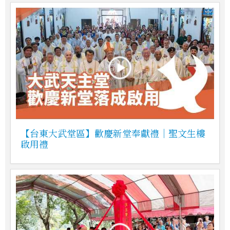
【台東大武堂區】歡慶新堂奉獻禮｜聖文生樓
啟用禮