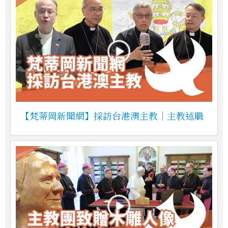
【梵蒂岡新聞網】採訪台港澳主教｜主教述職