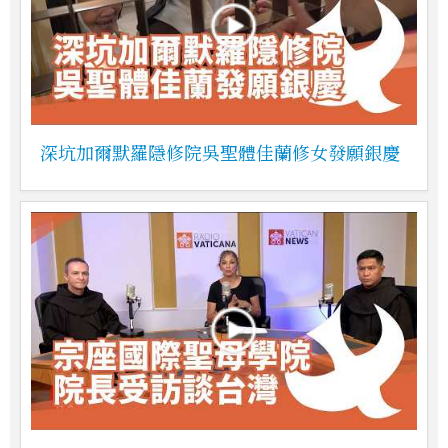
深坑加爾默羅隱修院吳聖體佳蘭修女發願銀慶