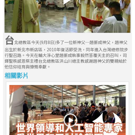
台
北總教區今天(9月8日)多了一位新神父─趙振成神父，趙神父
出生於新北市新店區，2010年復活節受洗，同年進入台灣總修院步
行聖召路。今天在輔大淨心堂趙振成執事毅然答覆天主的召叫，司
鐸聖秩感恩祭主禮台北總教區洪山川總主教感謝趙神父的雙親給於
他信仰培育與慷慨奉獻。
相關影片