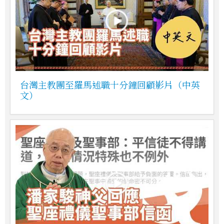
台灣主教團至羅馬述職十分鐘回顧影片（中英
文）