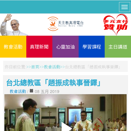
教會活動
真理新聞
心靈加油
學習課程
主日講道
你目前位置:
首頁
教會活動
台北總教區「趙振成執事晉鐸」
台北總教區「趙振成執事晉鐸」
教會活動
/
08 五月 2019