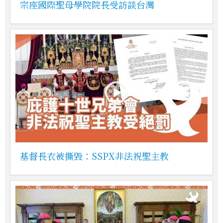
宗座國際聖母學院院長受訪談台灣
基督長衣被撕毀：SSPX非法祝聖主教