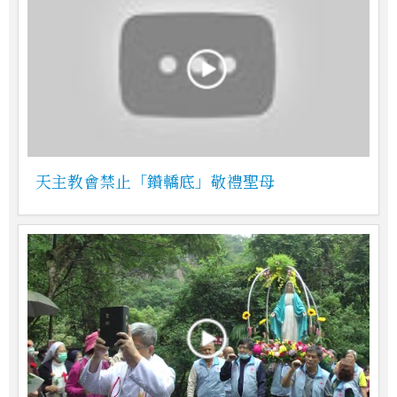
天主教會禁止「鑽轎底」敬禮聖母