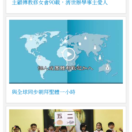
主顧傳教修女會90載，濟世辦學事主愛人
與全球同步朝拜聖體一小時