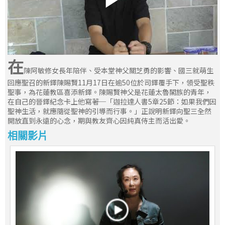
在
陳阿敏修女長年陪伴、受本堂神父關芝勇的影響、國三就萌生
回應聖召的新鐸陳賜賢11月17日在逾50位於司鐸覆手下，領受聖秩
聖事，為花蓮教區喜添新鐸。陳賜賢神父是花蓮太魯閣族的青年，
在自己的晉鐸紀念卡上他寫著─「迦拉達人書5章25節：如果我們因
聖神生活，就應隨從聖神的引導而行事。」正說明新鐸向聖三全然
開放直到永遠的心念，期與教友齊心因純真侍主而活出愛。
相關影片