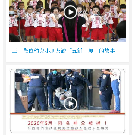
三十幾位幼兒小朋友說「五餅二魚」的故事