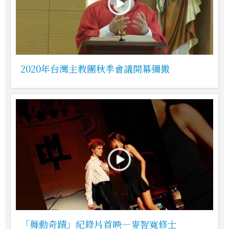
2020年台灣主教團秋季會議開幕彌撒
「舞動奇蹟」紀錄片首映—麥智寬修士