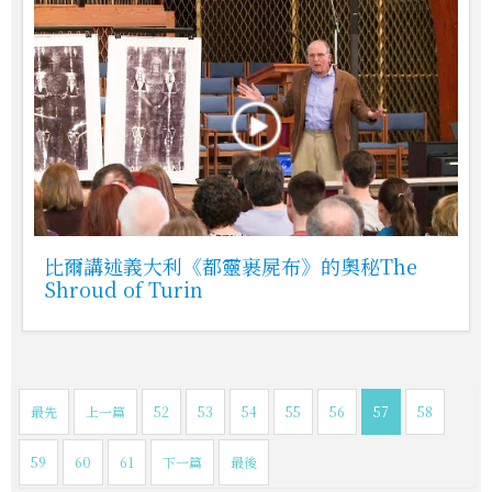
比爾講述義大利《都靈裹屍布》的奧秘The
Shroud of Turin
最先
上一篇
52
53
54
55
56
57
58
59
60
61
下一篇
最後