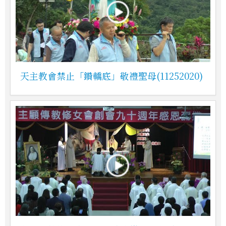
天主教會禁止「鑽轎底」敬禮聖母(11252020)