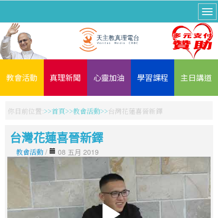
教會活動
真理新聞
心靈加油
學習課程
主日講道
你目前位置:
首頁
教會活動
台灣花蓮喜晉新鐸
台灣花蓮喜晉新鐸
教會活動
/
08 五月 2019