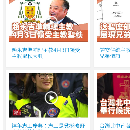
趙永吉準輔理主教4月3日領受
鍾安住總主
主教聖秩大典
兄弟情誼
禧年志工慶典：志工是貧瘠曠野
台灣北中南