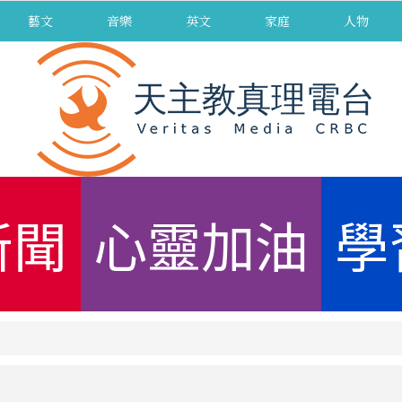
藝文
音樂
英文
家庭
人物
新聞
心靈加油
學