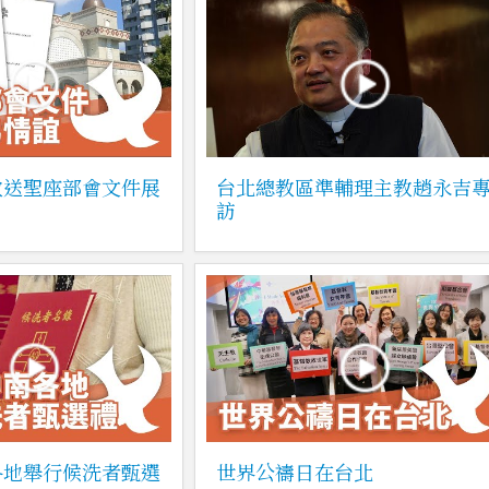
教送聖座部會文件展
台北總教區準輔理主教趙永吉
訪
各地舉行候洗者甄選
世界公禱日在台北