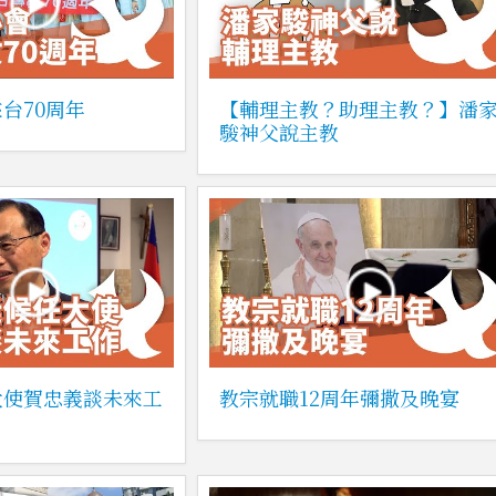
台70周年
【輔理主教？助理主教？】潘
駿神父說主教
大使賀忠義談未來工
教宗就職12周年彌撒及晚宴