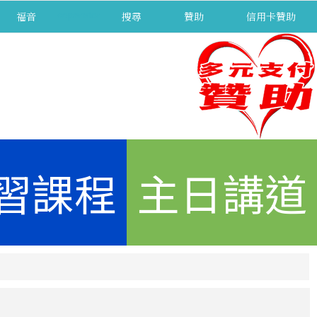
福音
separator
搜尋
贊助
信用卡贊助
習課程
主日講道