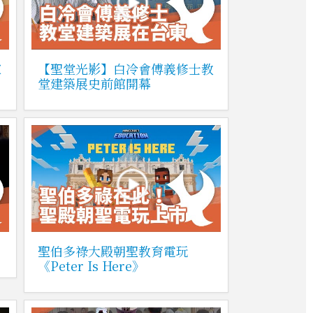
家
【聖堂光影】白冷會傅義修士教
堂建築展史前館開幕
聖伯多祿大殿朝聖教育電玩
《Peter Is Here》