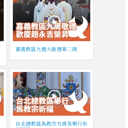
專
嘉義教區九週大敬禮第二周
台北總教區為教宗方濟各舉行祈