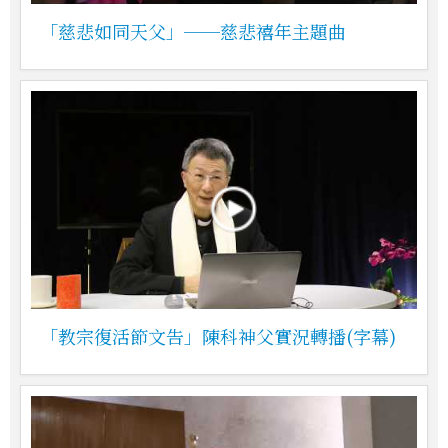
「慈悲如同天父」──慈悲禧年主題曲
「教宗復活節文告」陳科神父實況轉播(字幕)