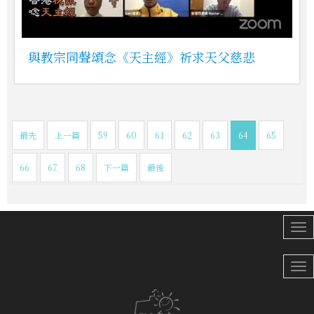
與教宗同聲頌念《天主經》祈求天父慈悲
最先
上一篇
59
60
61
62
63
64
65
66
67
68
下一篇
最後