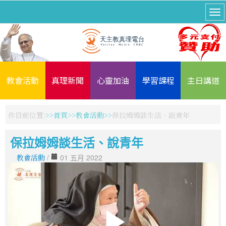
教會活動
真理新聞
心靈加油
學習課程
主日講道
你目前位置:
首頁
教會活動
保拉姆姆談生活、說青年
保拉姆姆談生活、說青年
教會活動
/
01 五月 2022