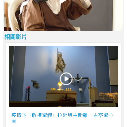
相關影片
疫情下「敬禮聖體」拉近與主距離—古亭聖心
堂