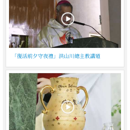
「復活前夕守夜禮」洪山川總主教講道