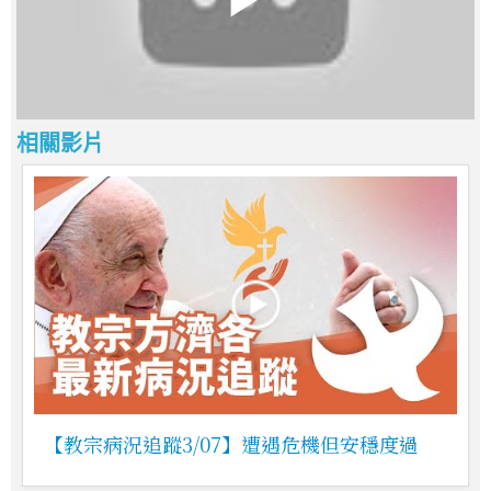
相關影片
【教宗病況追蹤3/07】遭遇危機但安穩度過