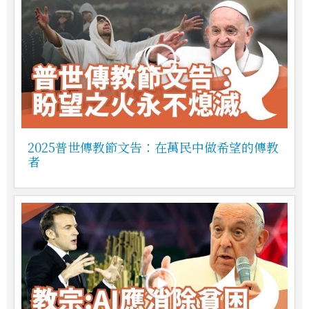
2025普世傳教節文告：在萬民中做希望的傳教
者