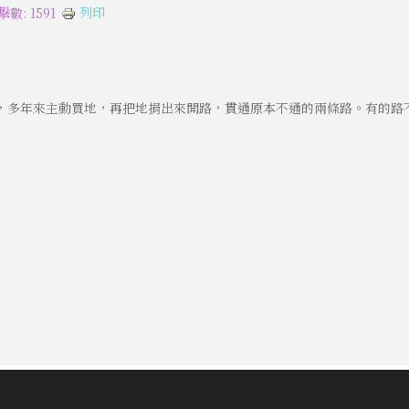
列印
擊數: 1591
，多年來主動買地，再把地捐出來開路，貫通原本不通的兩條路。有的路