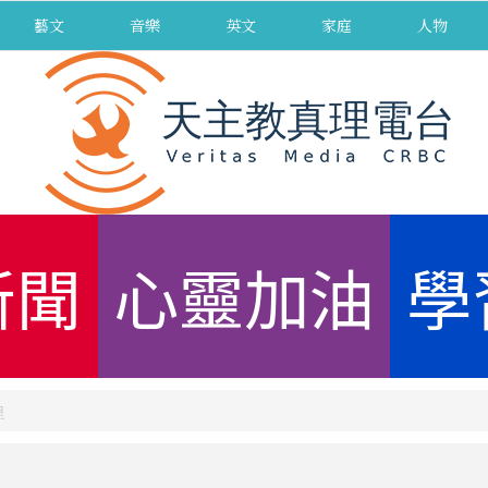
藝文
音樂
英文
家庭
人物
新聞
心靈加油
學
里