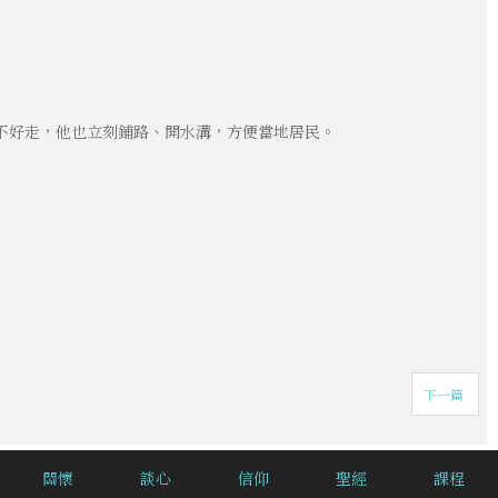
不好走，他也立刻鋪路、開水溝，方便當地居民。
下一篇
關懷
談心
信仰
聖經
課程