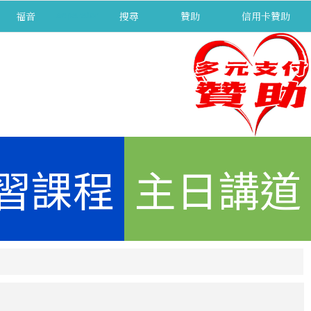
福音
separator
搜尋
贊助
信用卡贊助
習課程
主日講道