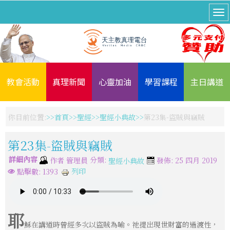
教會活動
真理新聞
心靈加油
學習課程
主日講道
你目前位置:
首頁
聖經
聖經小典故
第23集-盜賊與竊賊
第23集-盜賊與竊賊
詳細內容
分類:
作者
管理員
發佈: 25 四月 2019
聖經小典故
列印
點擊數: 1393
耶
穌在講道時曾經多次以盜賊為喻。祂提出現世財富的過渡性，