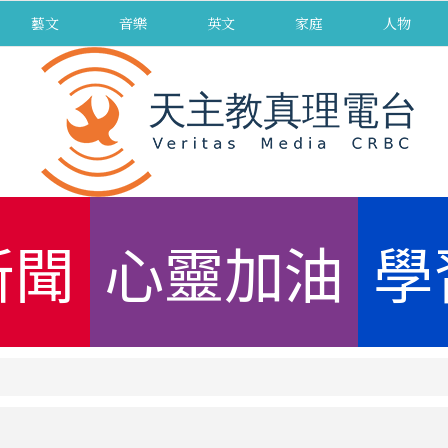
藝文
音樂
英文
家庭
人物
新聞
心靈加油
學