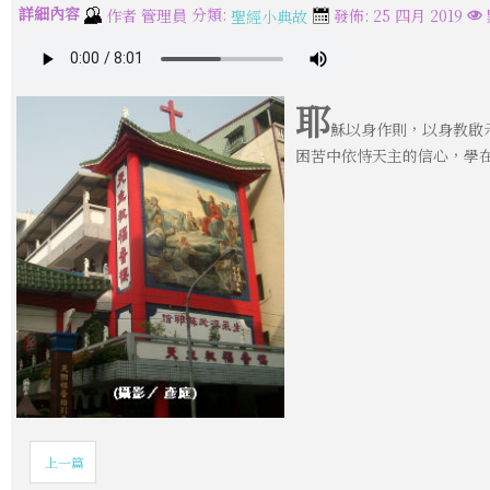
詳細內容
分類:
作者
管理員
發佈: 25 四月 2019
聖經小典故
耶
穌以身作則，以身教啟
困苦中依恃天主的信心，學
上一篇