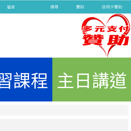
福音
separator
搜尋
贊助
信用卡贊助
習課程
主日講道