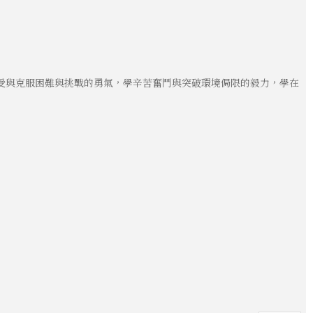
受與克服困難與挑戰的勇氣，學辛苦奮鬥與突破環境侷限的毅力，學在
。