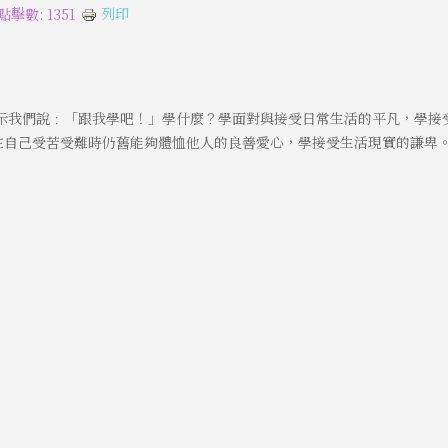
列印
點擊數: 1351
示我們說﹕「跟我學吧！」學什麼？學面對與接受日常生活的平凡，學接
在自己受苦受難時仍舊能夠體恤他人的良善愛心，學接受生活現實的謙卑