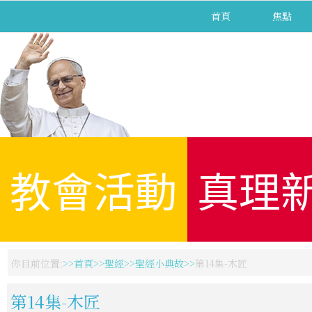
首頁
焦點
教會活動
真理
你目前位置:
首頁
聖經
聖經小典故
第14集-木匠
第14集-木匠