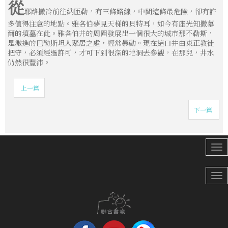
從
耶路撒冷前往納匝勒，有三條路線，中間這條最危險，卻有許
多值得注意的地點。雅各伯夢見天梯的貝特耳，如今有座先知撒慕
爾的墳墓在此。雅各伯井的周圍發展出一個很大的城市那不勒斯，
是激進的巴勒斯坦人聚居之處，經常暴動。現在這口井由東正教徒
把守，必須經過許可，才可下到很深的地洞去參觀，在那兒，井水
仍然很豐沛。
上一篇
下一篇