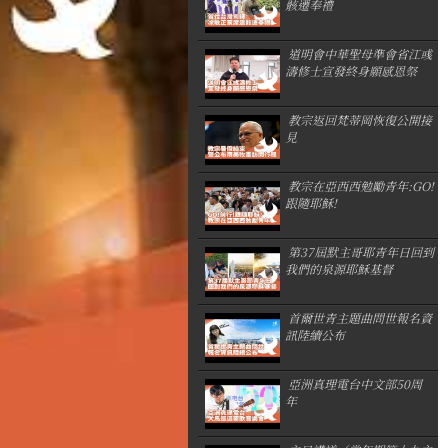
骸遷奉禮
道明會中華聖母準會省江彧
濤修士宣發終身願感恩祭
教宗返回梵蒂岡恢復公開接
見
教宗在亞西西勉勵青年:GO!
跟隨耶穌!
第37屆默主哥耶青年日回到
我們的泉源耶穌基督
首爾世青主題曲問世報名資
訊陸續公布
亞洲真理電台中文部50周
年