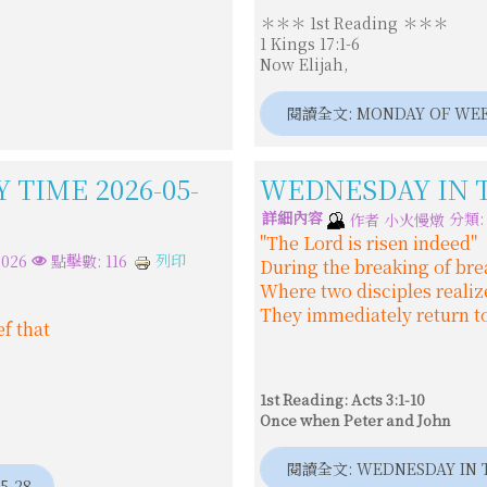
＊＊＊ 1st Reading ＊＊＊
1 Kings 17:1-6
Now Elijah,
閱讀全文: MONDAY OF WEEK1
 TIME 2026-05-
WEDNESDAY IN T
詳細內容
分類
作者
小火慢燉
"The Lord is risen indeed"
列印
026
點擊數: 116
During the breaking of bre
Where two disciples realize
They immediately return to
f that
1st Reading: Acts 3:1-10
Once when Peter and John
閱讀全文: WEDNESDAY IN TH
5-28