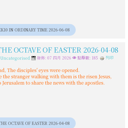
0 IN ORDINARY TIME 2026-06-08
HE OCTAVE OF EASTER 2026-04-08
:
列印
發佈: 07 四月 2026
點擊數: 185
Uncategorised
ad, The disciples' eyes were opened.
 the stranger walking with them is the risen Jesus,
 Jerusalem to share the news with the apostles.
E OCTAVE OF EASTER 2026-04-08