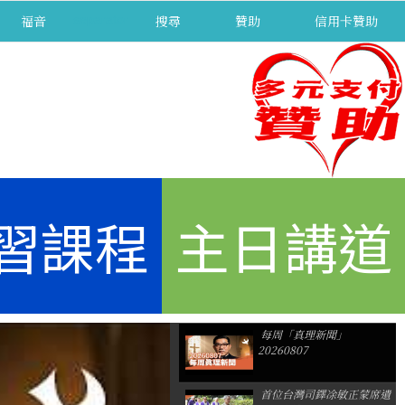
福音
separator
搜尋
贊助
信用卡贊助
習課程
主日講道
每周「真理新聞」
20260807
首位台灣司鐸凃敏正蒙席遺