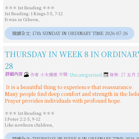
＊＊＊ 1st Reading ＊＊＊
1st Reading: 1 Kings 3:5, 7-12
It was in Gibeon,
閱讀全文: 17th SUNDAY IN ORDINARY TIME 2026-07-26
THURSDAY IN WEEK 8 IN ORDINARY
28
詳細內容
分類:
作者
小火慢燉
發佈: 27 五月 2
Uncategorised
It is a beautiful thing to experience that reassurance.
Many people find deep comfort and strength in the belie
Prayer provides individuals with profound hope.
＊＊＊ 1st Reading ＊＊＊
1 Peter 2:2-5, 9-12
Like newborn children,
閱讀全文: THURSDAY IN WEEK 8 IN ORDINARY TIME 2026-0