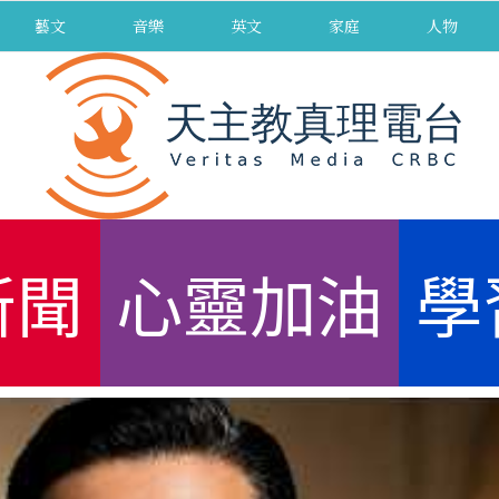
藝文
音樂
英文
家庭
人物
新聞
心靈加油
學