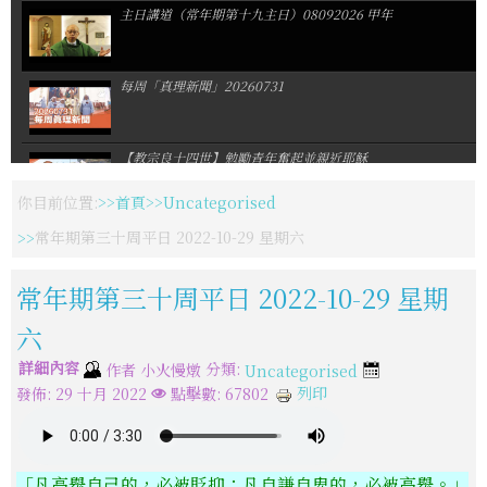
主日講道（常年期第十九主日）08092026 甲年
每周「真理新聞」20260731
【教宗良十四世】勉勵青年奮起並親近耶穌
你目前位置:
首頁
Uncategorised
【聖瑪爾大修女會】會慶暨修女發願周年慶感恩祭
常年期第三十周平日 2022-10-29 星期六
常年期第三十周平日 2022-10-29 星期
默主哥耶聖母像遭噴漆與縱火
六
詳細內容
分類:
作者
小火慢燉
Uncategorised
天主教博愛基金會暑期一日營:我們是一隊
列印
發佈: 29 十月 2022
點擊數: 67802
佳播合唱團奧捷巡演感動落幕
「凡高舉自己的，必被貶抑；凡自謙自卑的，必被高舉。」