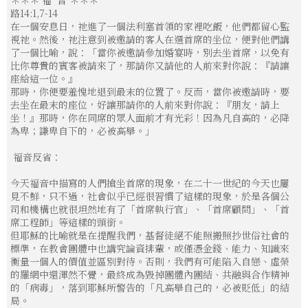
＊＊＊
福 音
＊＊＊
路14:1,7-14
在一個安息日，祂進了一個法利塞首領的家裡吃飯，他們都留心監
視祂。然後，祂注意到被邀請的客人在選首席的坐位，便對他們講
了一個比喻，說：「當你被邀請參加婚宴時，別去坐首席，以免有
比你尊貴的賓客被請來了，那請你又請他的人前來對你說：『請讓
座給這一位。』
那時，你便要羞愧地退到最末的位置了。反而，當你被邀請時，要
去坐在最末的座位，好讓那請你的人前來對你說：『朋友，請上
坐！』那時，你在同席的眾人面前才有光彩！因為凡自高的，必降
為卑；謙卑自下的，必被高舉。」
福音反省：
今天福音中描寫的人們搶坐首席的現象，在二十一世紀的今天也屢
見不鮮，只不過，社會似乎已經很習慣了這樣的現象，於是各個公
司和機構也就很坦然地有了「首席執行官」、「首席顧問」、「首
席工程師」等這樣的頭銜。
但耶穌的比喻就是在提醒我們，基督徒絕不能照搬照抄世俗社會的
標準，在教會團體中也講究論資排輩，或僅憑金錢、能力、知識來
衡量一個人的價值並區別對待。否則，我們有可能陷入自戀、虛榮
的羅網中還渾然不覺，最終成為毀掉團體內團結、共融與合作精神
的「病毒」，落到耶穌所警告的「凡高舉自己的，必被貶低」的結
局。