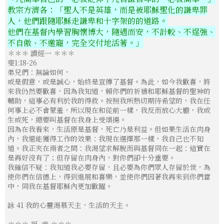
教宗方濟各：「聖人不是英雄，而是被耶穌聖化的謙卑罪
亞洲主教團協會第12屆大會後李克勉主教分享
人，他們跟隨耶穌走謙卑和十字架的的道路。
他們在基督內學習胸懷博大，隨遇而安，不計較、不逞強、
不自傲、不邀寵，完全交付地活著。」
亞洲主教團協會第12屆全體大會閉幕
＊＊＊
讀經一
＊＊＊
斐1:18-26
弟兄們：無論如何，
【FABC】亞洲主教跨越「友誼隧道」訪清真寺成為橋梁
或是假意，或是誠心，始終是宣傳了基督。為此，如今我歡喜，將
來我仍然要歡喜，因為我知道，賴你們的祈禱和耶穌基督的聖神的
輔助，這事必有利於我的得救。按照我所熱切期待希望的，我在任
何事上必不會蒙羞，所以現在和從前一樣，我反而放心大膽，我或
教宗致函亞洲主教團大會：耶穌是我們共融之源
生或死，總要叫基督在我身上受頌揚。
因為在我看來，生活原是基督，死亡乃是利益。但如果生活在肉身
內，我還能獲得工作的效果：我現在選擇那一樣，我自己也不知
【FABC】亞洲主教會議在雅加達隆重開幕
道。我正夾在兩者之間：我渴望求解脫而與基督同在一起：這實在
是再好沒有了；但存留在肉身內，對你們卻十分重要。
我確信不疑：我知道我必要存留，且必要為你們眾人存留於世，為
使你們在信德上，得到進展和喜樂，並使你們因著我再來到你們當
中，同我在基督耶穌內更加歡躍。
詠 41 我的心靈渴慕天主，生活的天主。