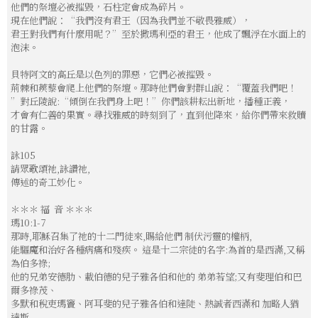
他們的祭壇必被摧毀，石柱定會成為碎片。
現在他們說：“我們沒有君王（因為我們並不敬畏雅威），
君王對我們有什麼用呢？”至於撒瑪利亞的君王，他成了飄浮在水面上的
泡沫。
貝特阿文的高丘是以色列的罪惡，它們必被摧毀。
荊棘和蒺藜會爬上他們的祭壇。那時他們會對群山說：“覆蓋我們吧！
”對丘陵說:“傾倒在我們身上吧！”你們該耕耘出新地，播種正義，
才會有仁善的果實。尋找雅威的時刻到了，直到他降來，給你們帶來救贖
的甘露。
詠105
請眾歌頌祂,詠讚祂,
傳述的奇工妙化。
＊＊＊ 福 音 ＊＊＊
瑪10:1-7
那時,耶穌召集了祂的十二門徒來,賜給他們 制伏污靈的權柄,
能驅魔和治好各種病痛和殘疾。 這是十二宗徒的名字:為首的是西滿,又稱
為伯多祿;
他的兄弟安德肋、載伯德的兒子雅各伯和他的 弟弟若望;又有斐理伯和巴
爾多祿茂、
多默和稅吏瑪竇、阿耳斐的兒子雅各伯和達陡、熱誠者西滿和 加略人猶
達斯,