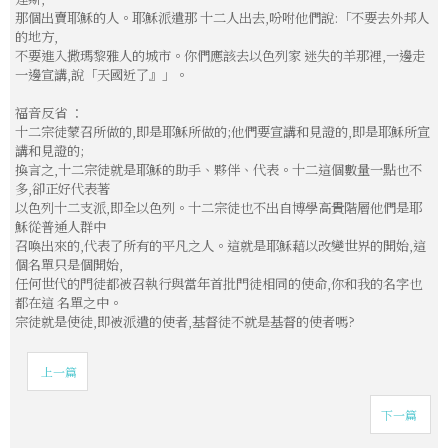
那個出賣耶穌的人。耶穌派遣那 十二人出去,吩咐他們說:「不要去外邦人
的地方,
不要進入撒瑪黎雅人的城市。你們應該去以色列家 迷失的羊那裡,一邊走
一邊宣講,說「天國近了』」。
福音反省 ：
十二宗徒蒙召所做的,即是耶穌所做的;他們要宣講和見證的,即是耶穌所宣
講和見證的;
換言之,十二宗徒就是耶穌的助手、夥伴、代表。十二這個數量一點也不
多,
卻正好代表著
以色列十二支派,即全以色列。十二宗徒也不出自博學高貴階層
他們是耶
穌從普通人群中
召喚出來的,代表了所有的平凡之人。這就是耶穌藉以改變
世界的開始,這
個名單只是個開始,
任何世代的門徒都被召執行與當年首批門徒相同
的使命,你和我的名字也
都在這 名單之中。
宗徒就是使徒,即
被派遣的使者,基督徒不就是基督的使者嗎?
上一篇
下一篇