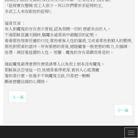
「莊稼實在豐饒 但工人很少。所以你們要祈求莊稼的主,
多派工人來收割祂的莊稼!」
福音反省 ：
有人對魔鬼的存在表示質疑,認為世間一切的 惡都來自於人。
不過耶穌宣講天國時,驅魔永遠是其中最醒目的記號。
看看那些殘害兒童的行徑,那些毫無人性的屠殺,又或者那些對窮人的壓榨,
那些對弱者的虐待。所有邪惡的背後,總隱藏著一股更惡的勢力,在捆縛、
慫恿、操控著搖擺的人性。 邢靈、魔鬼的存在是顯而易見的。
據說魔鬼最得意傑作便是誘導人以為世上根本沒有魔鬼。
耶穌無法忍受這一切,祂總是看得更深,看到人心底潛藏
著的是什麼。祂幾乎不與魔鬼交談,只是把一顆顆
願被惡靈佔據的心釋放。
上一篇
下一篇