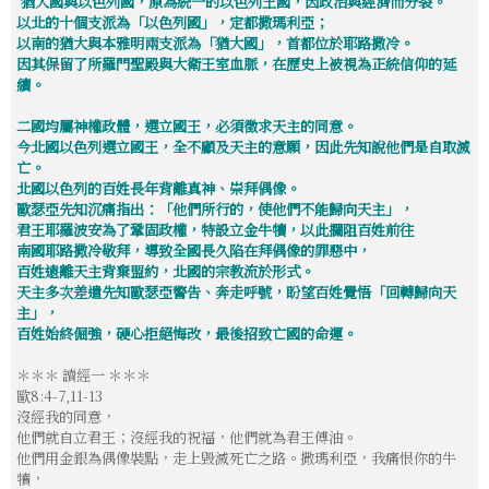
猶大國與以色列國，原為統一的以色列王國，因政治與經濟而分裂。
以北的十個支派為「以色列國」，定都撒瑪利亞；
以南的猶大與本雅明兩支派為「猶大國」，
首都位於耶路撒冷。
因其保留了所羅門聖殿與大衛王室血脈，
在歷史上被視為正統信仰的延
續。
二國均屬神權政體，選立國王，必須徵求天主的同意。
今北國以色列選立國王，全不顧及天主的意願，因此先知說他們是自取滅
亡。
北國以色列的百姓長年背離真神、崇拜偶像。
歐瑟亞先知沉痛指出：「他們所行的，使他們不能歸向天主」，
君王耶羅波安為了鞏固政權，特設立金牛犢，以此攔阻百姓前往
南國耶路撒冷敬拜，導致全國長久陷在拜偶像的罪惡中，
百姓遠離天主背棄盟約，北國的宗教流於形式。
天主多次差遣先知歐瑟亞警告、奔走呼號，盼望百姓覺悟「回轉歸向天
主」，
百姓始終倔強，硬心拒絕悔改，最後招致亡國的命運。
＊＊＊ 讀經一 ＊＊＊
歐8:4-7,11-13
沒經我的同意，
他們就自立君王；沒經我的祝福，他們就為君王傅油。
他們用金銀為偶像裝點，走上毀滅死亡之路。撒瑪利亞，我痛恨你的牛
犢，