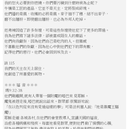
我的怒火必要對你燃燒。你們要污穢到什麼時候為止呢？
牛犢是工匠的產品，它並不是天主，定將裂成碎塊。
他們播的是風，收穫的必將是風。麥子抽不了穗，結不出麥子，
磨不出麵粉。即使磨出麵粉，也必為外邦人吃掉。
厄弗辣因造了許多祭壇，可是這些祭壇使他犯下了更多的罪過。
我為他們寫下諸多法律，卻被當成陌生人的廢話。
他們向我獻祭，因為他們自己是吃肉的人。但雅威
不喜歡他們的祭獻，因為他心中對他們犯下的罪有數，
記得他們的惡行。他們必會回到埃及去。
詠 115
我們的天主在天上居住，
祂創造了所喜愛的萬物。
＊＊＊ 福 音 ＊＊＊
瑪9:32-38
他們剛離開,就有人帶著一個附魔的啞巴來 見耶穌。
魔鬼被趕走後,啞巴就說出話來。群眾都 很驚訝地說:
「在以色列從來沒有見過這樣的事!」可是法利塞人說:「祂是靠魔王驅
魔!」
耶穌走遍 各城各村,在他們的會堂教導人,宣講天國的福音,
治愈各種病痛和殘疾。每當祂看見群眾,便對他們 動了憐憫的心腸,
因為他們困苦又無助,像沒有牧人的羊群。於是祂對門徒們說: