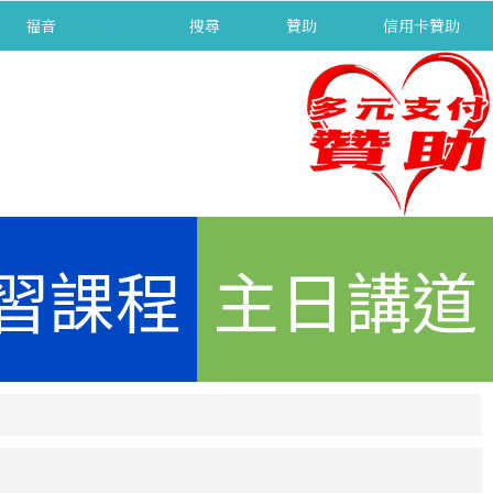
福音
separator
搜尋
贊助
信用卡贊助
習課程
主日講道