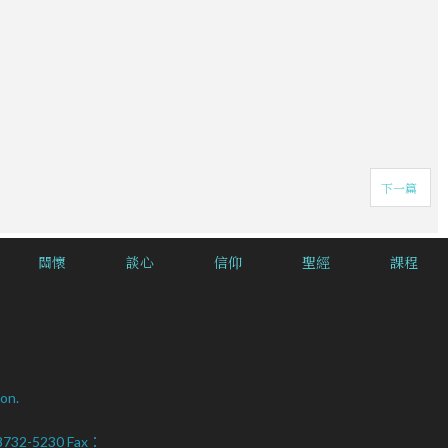
下一篇
關懷
談心
信仰
聖經
課程
on.
2-8732-5230 Fax：