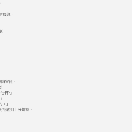
，
的機緣。
寵
來陷害祂。
,
他們?」
!」
的。」
們對祂感到十分驚訝。