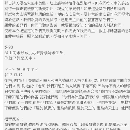
那日諸天要在火焰中焚毀，地上諸物將熔化在烈焰裡。但我們按天主的許諾
期待一個正義統轄的新天新地。親愛的弟兄們！如果這些是你們所期待的，
那麼努力去過聖潔無瑕的生活，便能安心見主。要把主的耐心看作我們得救
關於這點，我們親愛的弟兄保祿，已用天主給他的智慧寫給你們了。
親愛的弟兄們，你們已聽到告誡，就要嚴加提防：怕的是壞人引誘你們，
使原本立場堅定的你們又跌倒失敗。你們要在我們的主，救主耶穌基督的恩
和愛中成長，願光榮歸於他，從如今至永遠。阿們。
詠90
群山尚未形成, 大地寰球尚未生出,
你就已經是天主。
＊＊＊ 福 音 ＊＊＊
谷12:13-17
後來,他們派了幾個法利塞人和黑落德黨的人來見耶穌,要用祂的言論作圈套
他們來 到,對祂說:「老師,我們知道你為人誠實,不偏不倚 因為你不看人的情面
只按照真理傳授天主的道路。 那麼,納稅給凱撒,是否合法?我們該不該納稅給
耶穌知道他們的偽善,就對他們說:「你們為什麼試探我?拿一個銀幣來給我看
他們拿 了一個來,祂對他們說:「這是誰的肖像和名號?」 他們對祂說:「凱撒
耶穌便對他們說:「屬於 凱撒的,應納給凱撒;屬於天主的,應納給天主!」 他
福音反省 ：
凱撒的歸凱撒,體現於統治和納稅。羅馬錢幣上印著凱撒肖像,他是羅馬之主;
誰使用羅馬錢幣, 便是臣服於凱撒統治,自然要納稅。法利塞人抵抗凱撒