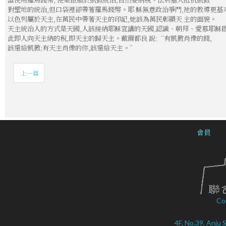
對聖地的統治,但口袋裡卻帶著羅馬錢幣。耶 穌無意政治爭鬥,祂的教導更基本
以色列屬於天主,在萬民中帶著天主的印記,她該為萬民彰顯天 主的面貌。
天主統治人的方式是天國,人該接納耶穌宣講的天國,認識、朝拜、愛慕耶穌啟
此即人向天主納的稅,即天主的歸天主。戴爾都良 說:“有凱撒肖像的錢,
該還給凱撒;有天主肖像的你,該還給天主。”
上一篇
會員
Co
4F, No.39, Anju