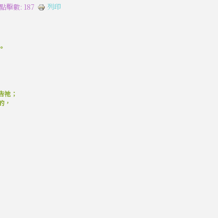
列印
點擊數: 187
。
告祂；
的，