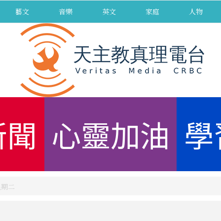
藝文
音樂
英文
家庭
人物
新聞
心靈加油
學
 星期二