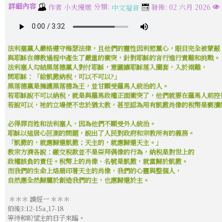
詳細內容
分類:
作者
小火慢燉
發佈: 02 六月 2026
中文福音
法利塞黨人嚴格遵守梅瑟法律，且他們的靈性因利慾薰心，眼目完全被蒙蔽
與耶穌在傳教過程中產生了嚴重的衝突，針對耶穌的言行進行責難和挑戰。
法利塞人勾結黑落德黨人對付耶穌，意圖讓耶穌落入圈套，入於兩難，
問耶穌：「給凱撒納稅，可以不可以?」
黑落德黨是擁護黑落德為王，並甘願受羅馬人統治的人。
若耶穌說不可以納稅，就是與羅馬政權正面衝突了，他們就要在羅馬人前控
若說可以，祂的立場便不忠於猶太教，甚至認為用有凱撒肖像的稅幣是褻瀆
必得罪百姓和法利塞人，因為他們不願受外人統治。
耶穌以這居心叵測的問題，說出了人民對政府和宗教所有的義務。
「凱撒的，就應歸還凱撒；天主的，就應歸還天主。」
教宗方濟各說：繳交稅款並不是崇拜偶像的行為，納稅是對世上的
政權該負的責任。稅幣上的肖像、名號是凱撒，就當歸於凱撒。
而我們的生命上烙扇印著天主的肖像，我們的心靈與整個人，
自然應全然歸屬於創造我們的主，也應歸還於主。
＊＊＊ 讀經一 ＊＊＊
伯後3:12-15a,17-18
等待和盼望主的日子來臨。